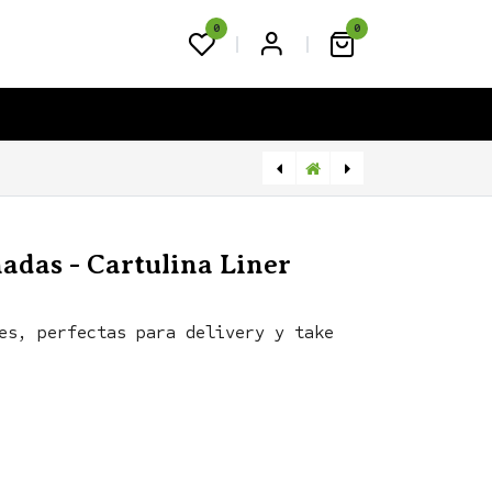
0
0
FAQS
BLOG
CONTACTO
Tiras para torta DX 370
Cajas para pastelería y sushi c/ separadores
adas - Cartulina Liner
es, perfectas para delivery y take