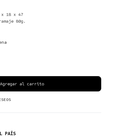
x 18 x 47

ena
Agregar al carrito
ESEOS
L PAÍS