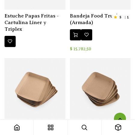
Estuche Papas Fritas -
Bandeja Food Truck
5
1
Cartulina Liner y
(Armada)
Triplex
$
15.782,50
Bandeja N°5 Liner 350
Bandeja N°2 Liner 400
reforzadas sin bolsa
reforzadas sin bolsa