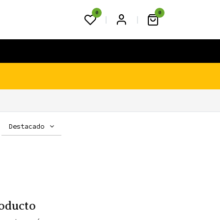
0
0
FAQS
BLOG
CONTACTO
Destacado
roducto