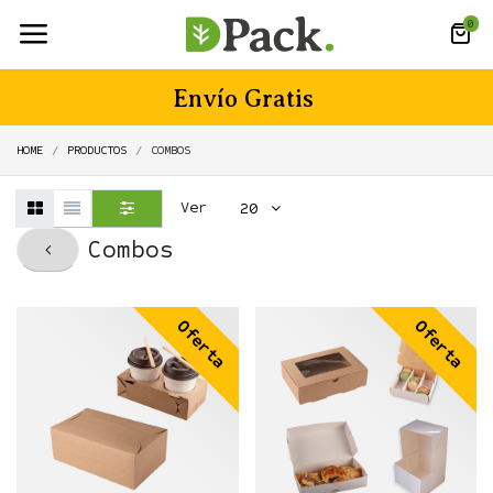
0
Envío Gratis
HOME
PRODUCTOS
COMBOS
Ver
20
Combos
Oferta
Oferta