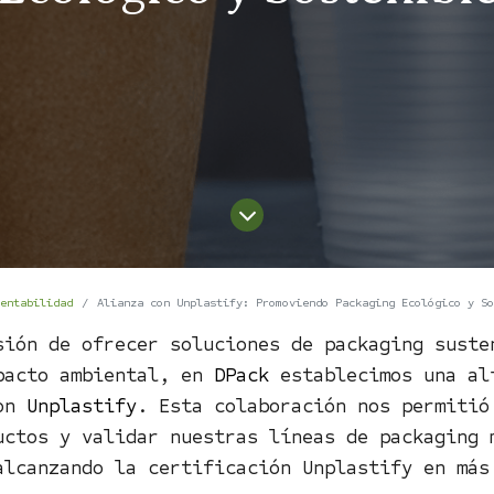
entabilidad
Alianza con Unplastify: Promoviendo Packaging Ecológico y So
sión de ofrecer soluciones de packaging suste
pacto ambiental, en
DPack
establecimos una al
con
Unplastify
. Esta colaboración nos permitió
uctos y validar nuestras líneas de packaging 
alcanzando la certificación Unplastify en más