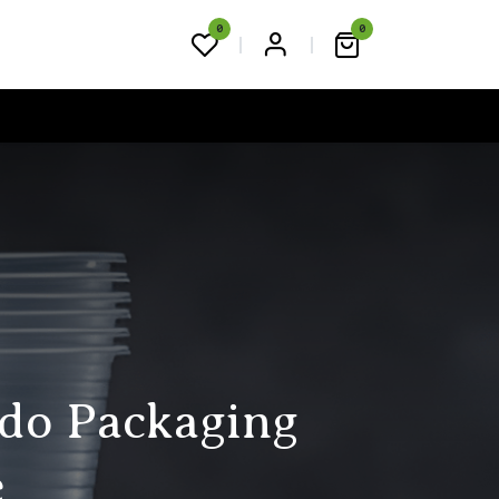
0
0
FAQS
BLOG
CONTACTO
ndo Packaging
e