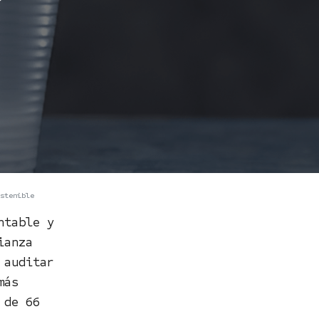
stenible
ntable y
ianza
 auditar
más
 de 66