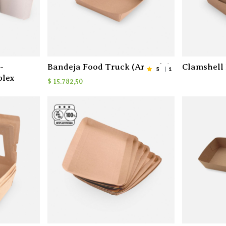
-
Bandeja Food Truck (Armada)
Clamshell
5
1
plex
$
15.782,50