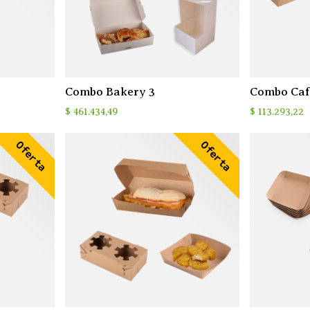
Combo Bakery 3
Combo Café
$
461.434,49
$
113.293,22
Oferta
Oferta