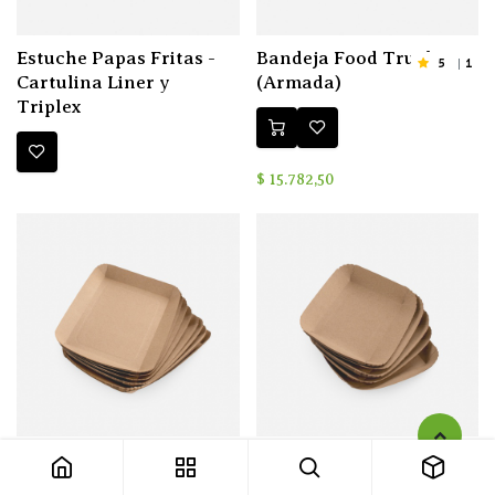
Estuche Papas Fritas -
Bandeja Food Truck
5
1
Cartulina Liner y
(Armada)
Triplex
$
15.782,50
Bandeja N°5 Liner 350
Bandeja N°2 Liner 400
reforzadas sin bolsa
reforzadas sin bolsa