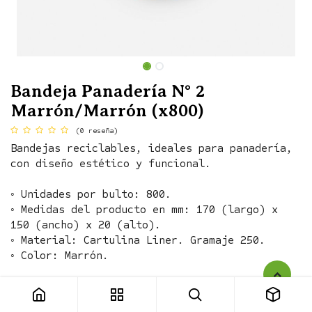
Bandeja Panadería N° 2
Marrón/Marrón (x800)
(0 reseña)
Bandejas reciclables, ideales para panadería,
con diseño estético y funcional.
◦ Unidades por bulto: 800.
◦ Medidas del producto en mm: 170 (largo) x
150 (ancho) x 20 (alto).
◦ Material: Cartulina Liner. Gramaje 250.
◦ Color: Marrón.
Bandeja Panadería N° 2 Marrón/Marrón (x800)
PRECIO POR BULTO:
$
24.348,00