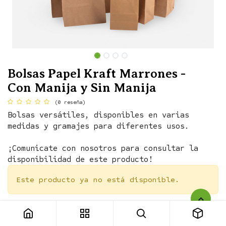
Bolsas Papel Kraft Marrones -
Con Manija y Sin Manija
(0 reseña)
Bolsas versátiles, disponibles en varias
medidas y gramajes para diferentes usos.
¡Comunicate con nosotros para consultar la
disponibilidad de este producto!
Este producto ya no está disponible.
Bolsas Papel Kraft Marrones - Con Manija y Sin Manija
Términos y condiciones