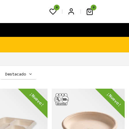
0
0
FAQS
BLOG
CONTACTO
Destacado
¡Nuevo!
¡Nuevo!