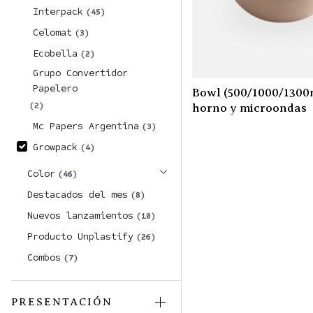
Interpack
(45)
Celomat
(3)
Ecobella
(2)
Grupo Convertidor
Papelero
Bowl (500/1000/1300
(2)
horno y microondas
Mc Papers Argentina
(3)
Growpack
(4)
Color
(46)
Destacados del mes
(8)
Nuevos lanzamientos
(10)
Producto Unplastify
(26)
Combos
(7)
PRESENTACIÓN