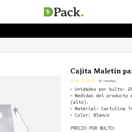
SERVICIOS
EMPRESA
SOSTENIBILIDAD
Cajita Maletín pa
(0 reseña)
◦ Unidades por bulto: 2
◦ Medidas del producto 
(alto).
◦ Material: Cartulina T
◦ Color: Blanco
PRECIO POR BULTO: