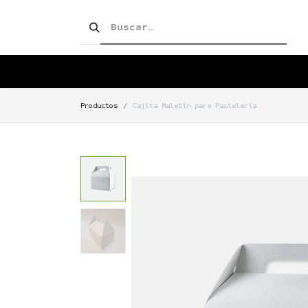
SHOP!
PRODUCTOS
TIENDA
Productos
Cajita Maletín para Pastelería