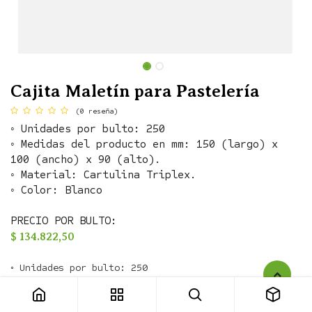
Cajita Maletín para Pastelería
(0 reseña)
◦ Unidades por bulto: 250
◦ Medidas del producto en mm: 150 (largo) x
100 (ancho) x 90 (alto).
◦ Material: Cartulina Triplex.
◦ Color: Blanco
PRECIO POR BULTO:
$
134.822,50
Cajita Maletín para Pastelería
◦ Unidades por bulto: 250

◦ Medidas del Producto: 28 x 18 x 47
