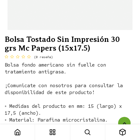
Bolsa Tostado Sin Impresión 30
grs Mc Papers (15x17.5)
(0 reseña)
Bolsa fondo americano sin fuelle con
tratamiento antigrasa.
¡Comunicate con nosotros para consultar la
disponibilidad de este producto!
◦ Medidas del producto en mm: 15 (largo) x
17,5 (ancho).
Bolsa Tostado Sin Impresión 30 grs Mc Papers (15x17.5)
◦ Material: Parafina microcristalina.
◦ Color: Blanco.
◦ Unidades por caja: 2000.