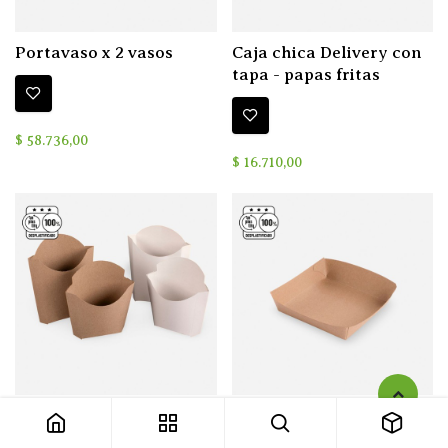
Portavaso x 2 vasos
Caja chica Delivery con
tapa - papas fritas
$
58.736,00
$
16.710,00
Estuche Papas Fritas -
Bandeja Food Truck
5
1
Cartulina Liner y
(Armada)