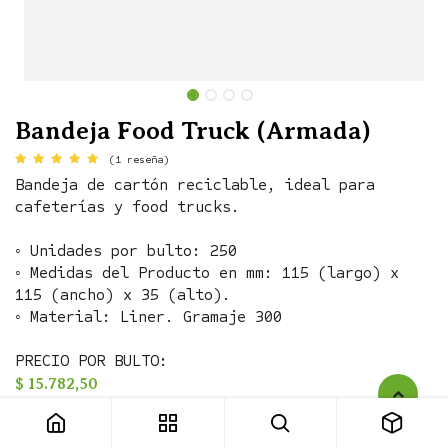
Bandeja Food Truck (Armada)
(1 reseña)
Bandeja de cartón reciclable, ideal para
cafeterías y food trucks.
◦ Unidades por bulto: 250
◦ Medidas del Producto en mm: 115 (largo) x
115 (ancho) x 35 (alto).
◦ Material: Liner. Gramaje 300
PRECIO POR BULTO:
Bandeja Food Truck (Armada)
$
15.782,50
◦ Unidades por bulto: 250
