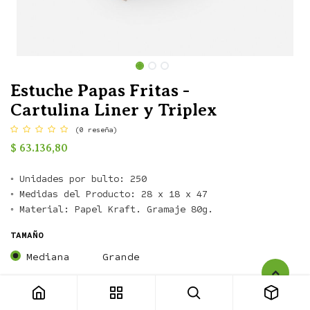
Estuche Papas Fritas -
Cartulina Liner y Triplex
(0 reseña)
$
63.136,80
◦ Unidades por bulto: 250

◦ Medidas del Producto: 28 x 18 x 47

TAMAÑO
Mediana
Grande
Estuche Papas Fritas - Cartulina Liner y Triplex
COLOR