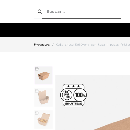
SHOP!
PRODUCTOS
TIENDA
Productos
Caja chica Delivery con tapa - papas frita