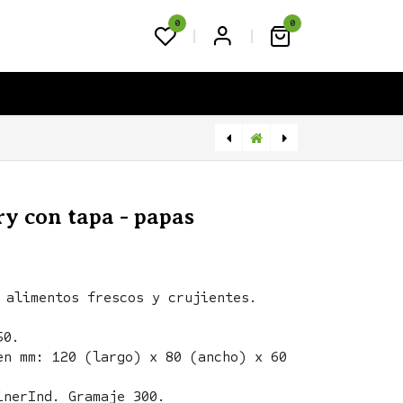
0
0
FAQS
BLOG
CONTACTO
[PT88888-0047-01-01] Portavaso x 2 vasos
Estuche Papas Fritas - Cartulina Liner y Triplex
ry con tapa - papas
 alimentos frescos y crujientes.
50.
en mm: 120 (largo) x 80 (ancho) x 60
inerInd. Gramaje 300.