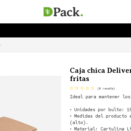
SERVICIOS
EMPRESA
SOSTENIBILIDAD
s
Caja chica Delive
fritas
(0 reseña)
Ideal para mantener los
◦ Unidades por bulto: 1
◦ Medidas del producto 
(alto).
◦ Material: Cartulina L