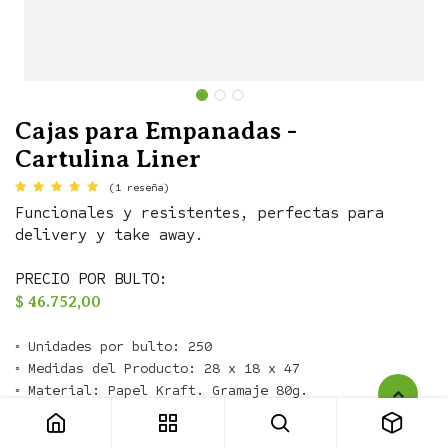
Cajas para Empanadas -
Cartulina Liner
(1 reseña)
Funcionales y resistentes, perfectas para
delivery y take away.
PRECIO POR BULTO:
$
46.752,00
◦ Unidades por bulto: 250

◦ Medidas del Producto: 28 x 18 x 47

Cajas para Empanadas - Cartulina Liner
TAMAÑO