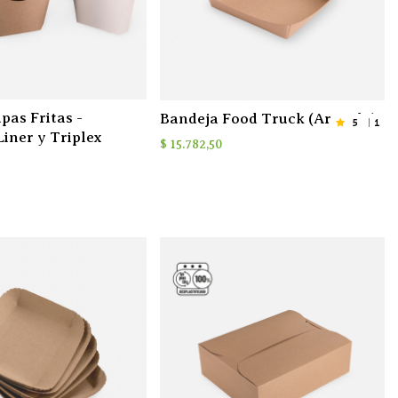
pas Fritas -
Bandeja Food Truck (Armada)
5
1
Liner y Triplex
$
15.782,50