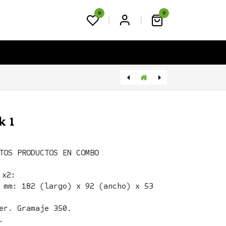
0
0
FAQS
BLOG
CONTACTO
[COMBO-BAKERY-2] Combo Bakery 2
[COMBO-PANCHO] Combo Pancho
k 1
TOS PRODUCTOS EN COMBO
 x2:
 mm: 182 (largo) x 92 (ancho) x 53
er. Gramaje 350.
.