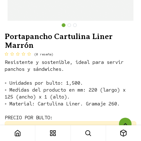
Portapancho Cartulina Liner
Marrón
(0 reseña)
Resistente y sostenible, ideal para servir
panchos y sándwiches.
◦ Unidades por bulto: 1,500.
◦ Medidas del producto en mm: 220 (largo) x
125 (ancho) x 1 (alto).
◦ Material: Cartulina Liner. Gramaje 260.
PRECIO POR BULTO:
Portapancho Cartulina Liner Marrón
Este producto ya no está disponible.