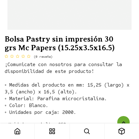
Bolsa Pastry sin impresión 30
grs Mc Papers (15.25x3.5x16.5)
(0 reseña)
¡Comunicate con nosotros para consultar la
disponibilidad de este producto!
◦ Medidas del producto en mm: 15,25 (largo) x
3,5 (ancho) x 16,5 (alto).
◦ Material: Parafina microcristalina.
◦ Color: Blanco.
◦ Unidades por caja: 2000.
Bolsa Pastry sin impresión 30 grs Mc Papers (15.25x3.5x16.5)
◦ Unidades por bulto: 250

◦ Medidas del Producto: 28 x 18 x 47
