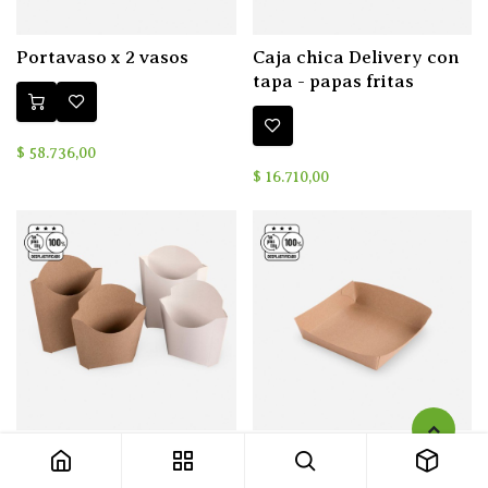
Portavaso x 2 vasos
Caja chica Delivery con
tapa - papas fritas
$
58.736,00
$
16.710,00
Estuche Papas Fritas -
Bandeja Food Truck
5
1
Cartulina Liner y
(Armada)