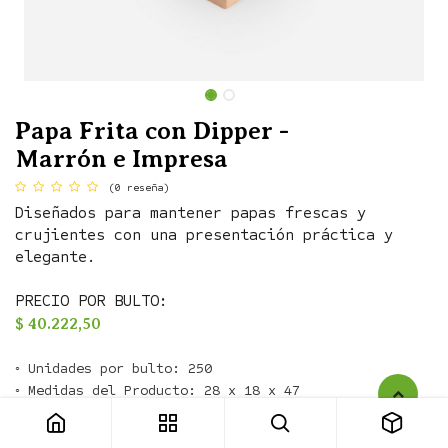
Papa Frita con Dipper -
Marrón e Impresa
(0 reseña)
Diseñados para mantener papas frescas y
crujientes con una presentación práctica y
elegante.
PRECIO POR BULTO:
$
40.222,50
◦ Unidades por bulto: 250

Papa Frita con Dipper - Marrón e Impresa
◦ Medidas del Producto: 28 x 18 x 47
